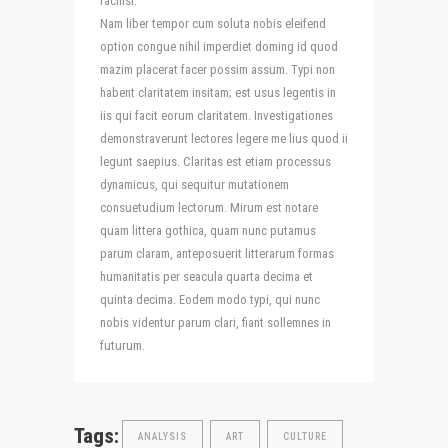
facilisi.
Nam liber tempor cum soluta nobis eleifend
option congue nihil imperdiet doming id quod
mazim placerat facer possim assum. Typi non
habent claritatem insitam; est usus legentis in
iis qui facit eorum claritatem. Investigationes
demonstraverunt lectores legere me lius quod ii
legunt saepius. Claritas est etiam processus
dynamicus, qui sequitur mutationem
consuetudium lectorum. Mirum est notare
quam littera gothica, quam nunc putamus
parum claram, anteposuerit litterarum formas
humanitatis per seacula quarta decima et
quinta decima. Eodem modo typi, qui nunc
nobis videntur parum clari, fiant sollemnes in
futurum.
Tags:
ANALYSIS
ART
CULTURE