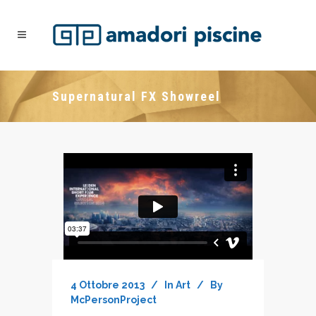
Supernatural FX Showreel
4 Ottobre 2013
In
Art
By
McPersonProject