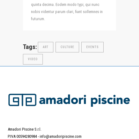
quinta decima. Eodem modo typi, qui nunc
nobis videntur parum clari, fiant sollemnes in
futurum.
Tags:
ART
CULTURE
EVENTS
VIDEO
Amadori Piscine S.r.l.
P.IVA 00594280984 -
info@amadoripiscine.com