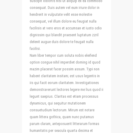
suscipit lobortis nisl ut aliquip ex ea commodo
consequat. Duis autem vel eum iriure dolor in
hendrerit in vulputate velit esse molestie
consequat, vel illum dolore eu feugiat nulla
facilisis at vero eros et accumsan et iusto odio
dignissim qui blandit praesent luptatum zzril
delenit augue duis dolore te feugait nulla
facilisi.
Nam liber tempor cum soluta nobis eleifend
option congue nihil imperdiet doming id quod
mazim placerat facer possim assum. Typi non
habent claritatem insitam; est usus legentis in
iis qui facit eorum claritatem. Investigationes
demonstraverunt lectores legere me lius quod ii
legunt saepius. Claritas est etiam processus
dynamicus, qui sequitur mutationem
consuetudium lectorum. Mirum est notare
quam littera gothica, quam nunc putamus
parum claram, anteposuerit litterarum formas
humanitatis per seacula quarta decima et