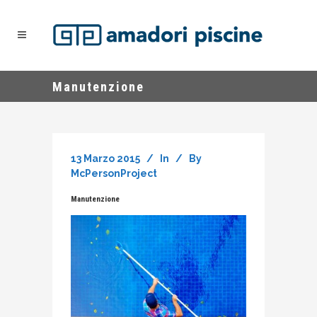
Manutenzione
13 Marzo 2015
In
By
McPersonProject
Manutenzione